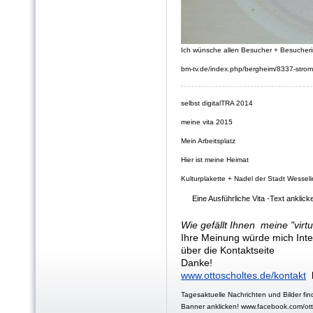
Ich wünsche allen Besucher + Besucher
bm-tv.de/index.php/bergheim/8337-stromk
selbst digitalTRA 2014
meine vita 2015
Mein Arbeitsplatz
Hier ist meine Heimat
Kulturplakette + Nadel der Stadt Wesseli
Eine Ausführliche Vita -Text anklick
Wie gefällt Ihnen meine "virtu
Ihre Meinung würde mich Inter
über die Kontaktseite
Danke!
www.ottoscholtes.de/kontakt
k
Tagesaktuelle Nachrichten und Bilder fi
Banner anklicken! www.facebook.com/ott