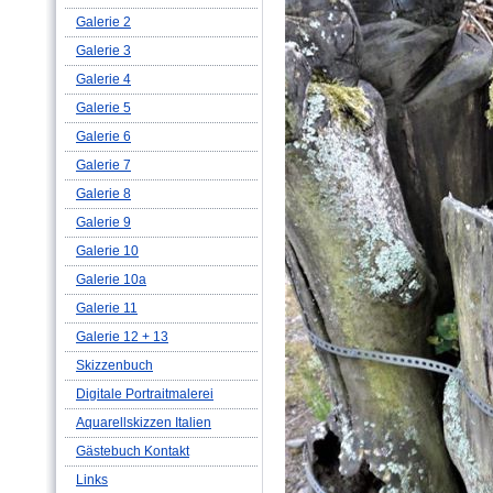
Galerie 2
Galerie 3
Galerie 4
Galerie 5
Galerie 6
Galerie 7
Galerie 8
Galerie 9
Galerie 10
Galerie 10a
Galerie 11
Galerie 12 + 13
Skizzenbuch
Digitale Portraitmalerei
Aquarellskizzen Italien
Gästebuch Kontakt
Links