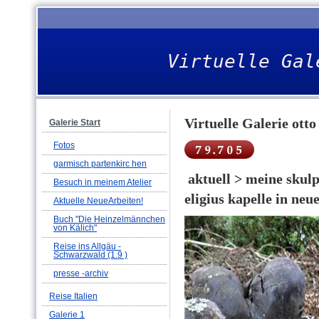
Virtuelle Gal
Virtuelle Galerie ott
Galerie Start
Fotos
garmisch partenkirc hen
aktuell > meine skulp
Besuch in meinem Atelier
eligius kapelle in neu
Aktuelle NeueArbeiten!
Buch "Die Heinzelmännchen
von Kälich"
Reise ins Allgäu -
Schwarzwald (1.9 )
presse -archiv
Reise Italien
Galerie 1