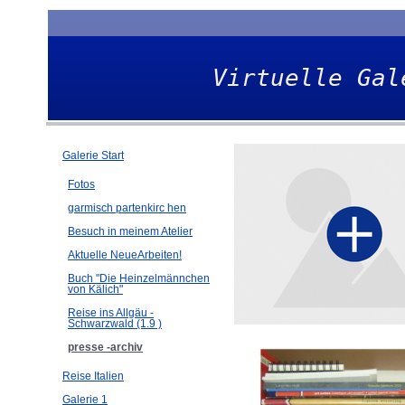
Virtuelle Gal
Galerie Start
Fotos
garmisch partenkirc hen
Besuch in meinem Atelier
Aktuelle NeueArbeiten!
Buch "Die Heinzelmännchen
von Kälich"
Reise ins Allgäu -
Schwarzwald (1.9 )
presse -archiv
Reise Italien
Galerie 1