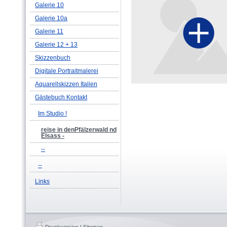
Galerie 10
Galerie 10a
Galerie 11
Galerie 12 + 13
Skizzenbuch
Digitale Portraitmalerei
Aquarellskizzen Italien
Gästebuch Kontakt
Im Studio !
reise in denPfälzerwald nd
Elsass -
--
--
Links
Druckversion
|
Sitemap