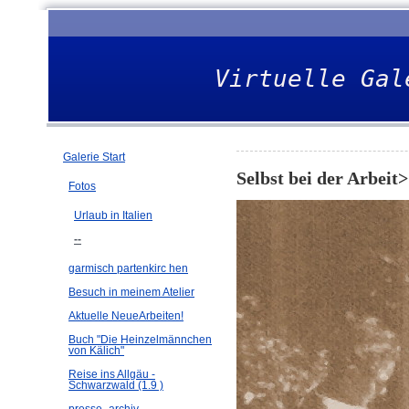
Virtuelle Gal
Galerie Start
Selbst bei der Arbeit>
Fotos
Urlaub in Italien
--
garmisch partenkirc hen
Besuch in meinem Atelier
Aktuelle NeueArbeiten!
Buch "Die Heinzelmännchen
von Kälich"
Reise ins Allgäu -
Schwarzwald (1.9 )
presse -archiv