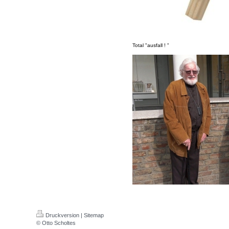
Total "ausfall ! "
Druckversion
|
Sitemap
© Otto Scholtes